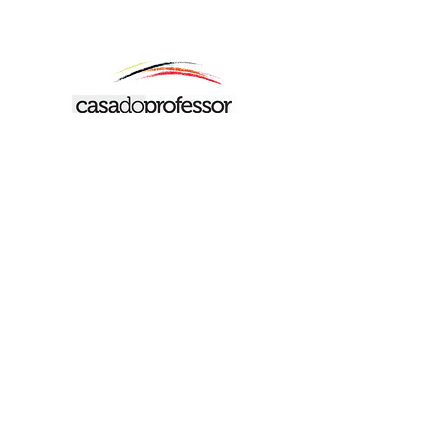
Casa do Professor
Braga – PORTUGAL
La Casa do Professor est une organisation à but
non lucratif qui coordonne des projets nationaux et
européens dans le domaine de l’enseignement et
de la pédagogie, et qui dispose d’une académie
musicale.
Son équipe apportera son expertise en innovation
et en pédagogie. Pour ce projet, elle s’est associée au
département de musicologie de l’Université du
Minho.
www.casadoprofessor.pt